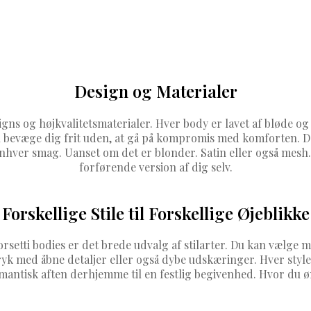
Design og Materialer
igns og højkvalitetsmaterialer. Hver body er lavet af bløde og
 bevæge dig frit uden, at gå på kompromis med komforten. De
hver smag. Uanset om det er blonder. Satin eller også mesh. V
forførende version af dig selv.
Forskellige Stile til Forskellige Øjeblikke
orsetti bodies er det brede udvalg af stilarter. Du kan vælge
ryk med åbne detaljer eller også dybe udskæringer. Hver styl
omantisk aften derhjemme til en festlig begivenhed. Hvor du øns