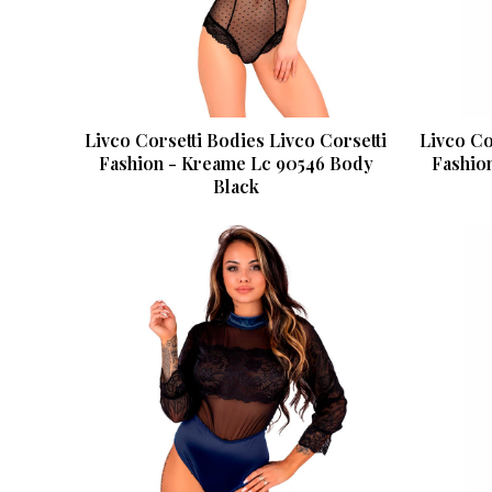
Livco Corsetti Bodies Livco Corsetti
Livco Co
Fashion - Kreame Lc 90546 Body
Fashio
Black