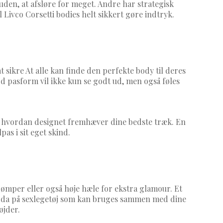
en, at afsløre for meget. Andre har strategisk
 Livco Corsetti bodies helt sikkert gøre indtryk.
 at sikre At alle kan finde den perfekte body til deres
od pasform vil ikke kun se godt ud, men også føles
g hvordan designet fremhæver dine bedste træk. En
as i sit eget skind.
rømper eller også høje hæle for ekstra glamour. Et
 endda på sexlegetøj som kan bruges sammen med dine
øjder.