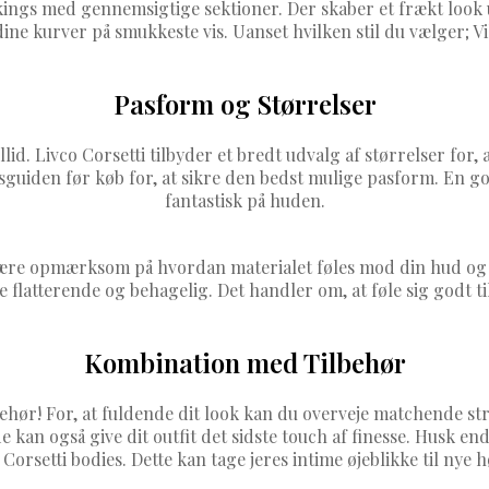
ngs med gennemsigtige sektioner. Der skaber et frækt look ud
ne kurver på smukkeste vis. Uanset hvilken stil du vælger; Vil
Pasform og Størrelser
llid. Livco Corsetti tilbyder et bredt udvalg af størrelser for,
sesguiden før køb for, at sikre den bedst mulige pasform. En g
fantastisk på huden.
 være opmærksom på hvordan materialet føles mod din hud o
 flatterende og behagelig. Det handler om, at føle sig godt tilp
Kombination med Tilbehør
behør! For, at fuldende dit look kan du overveje matchende st
 kan også give dit outfit det sidste touch af finesse. Husk
 Corsetti bodies. Dette kan tage jeres intime øjeblikke til nye h