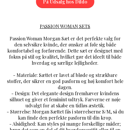
På Udsalg hos Dildo
PASSION WOMAN SETS
Passion Woman Morgan Sæt er det perfekte valg for
den selvsikre kvinde, der ønsker at føle sig både
komfortabel og forførende. Dette sæt er designet med
fokus på stil og kvalitet, hvilket gør det ideelt til både
hverdag og særlige lejligheder.
- Materiale: Sættet er lavet af bløde og strækbare
stoffer, der sikrer en god pasform og høj komfort hele
dagen.
- Design: Det elegante design fremhæver kvindens
silhuet og giver et feminint udtryk. Farverne er nøje
udvalgt for at skabe en tidløs æstetik.
- Størrelse: Morgan Sættet fås i størrelserne S/M, så du
kan finde den perfekte pasform til din krop.
- Alsidighed: Kan styles på mange forskellige måder;
brug det som en del af dit hverdagsoutfit eller til en