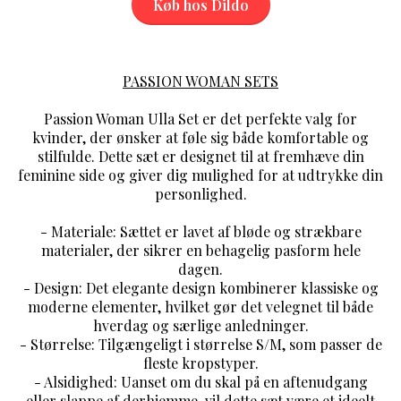
Køb hos Dildo
PASSION WOMAN SETS
Passion Woman Ulla Set er det perfekte valg for
kvinder, der ønsker at føle sig både komfortable og
stilfulde. Dette sæt er designet til at fremhæve din
feminine side og giver dig mulighed for at udtrykke din
personlighed.
- Materiale: Sættet er lavet af bløde og strækbare
materialer, der sikrer en behagelig pasform hele
dagen.
- Design: Det elegante design kombinerer klassiske og
moderne elementer, hvilket gør det velegnet til både
hverdag og særlige anledninger.
- Størrelse: Tilgængeligt i størrelse S/M, som passer de
fleste kropstyper.
- Alsidighed: Uanset om du skal på en aftenudgang
eller slappe af derhjemme, vil dette sæt være et ideelt